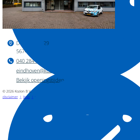
Binnen kijken?
De Huufkes 29
5674 TL Nuenen
040 284 1222
eindhoven@kozion.nl
Bekijk openingstijden
© 2026 Kozion B.V.
disclaimer
links
vacatures
privacyverklaring