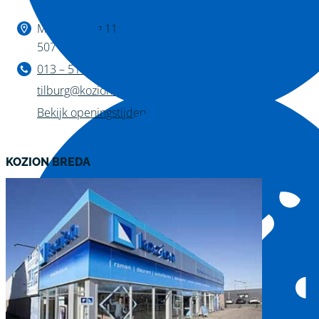
Binnen kijken?
Magazijnweg 11
5071 NW Udenhout
013 – 511 04 11
tilburg@kozion.nl
Bekijk openingstijden
KOZION BREDA