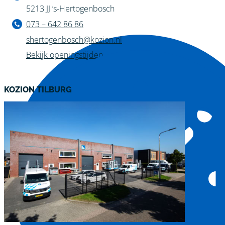
5213 JJ ’s-Hertogenbosch
073 – 642 86 86
shertogenbosch@kozion.nl
Bekijk openingstijden
KOZION TILBURG