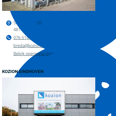
Binnen kijken?
Slingerweg 120
4814 AZ Breda
076-514 28 75
breda@kozion.nl
Bekijk openingstijden
KOZION EINDHOVEN