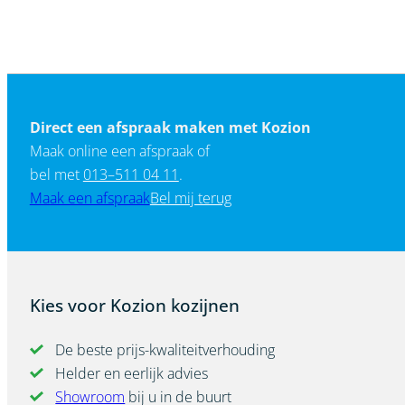
Direct een afspraak maken met Kozion
Maak online een afspraak of
bel met
013–511 04 11
.
Maak een afspraak
Bel mij terug
Kies voor Kozion kozijnen
De beste prijs-kwaliteitverhouding
Helder en eerlijk advies
Showroom
bij u in de buurt