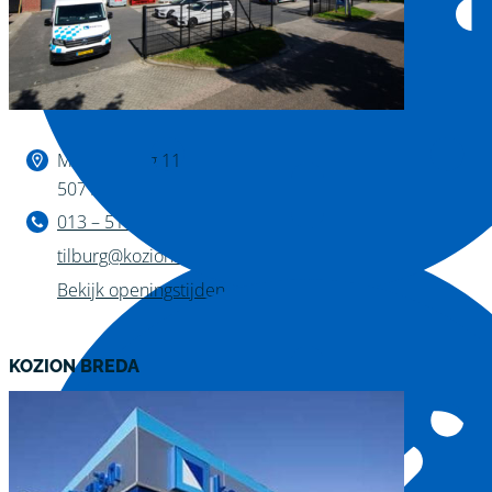
Binnen kijken?
Magazijnweg 11
5071 NW Udenhout
013 – 511 04 11
tilburg@kozion.nl
Bekijk openingstijden
KOZION BREDA