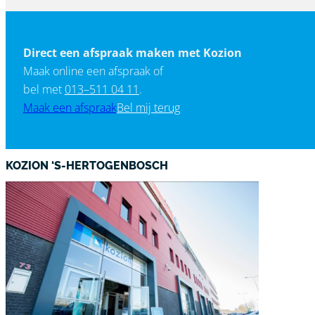
Direct een afspraak maken met Kozion
Maak online een afspraak of
bel met
013–511 04 11
.
Maak een afspraak
Bel mij terug
KOZION ‘S-HERTOGENBOSCH