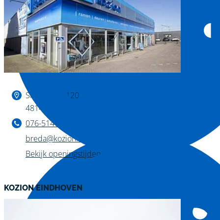
Binnen kijken?
Slingerweg 120
4814 AZ Breda
076-514 28 75
breda@kozion.nl
Bekijk openingstijden
KOZION EINDHOVEN