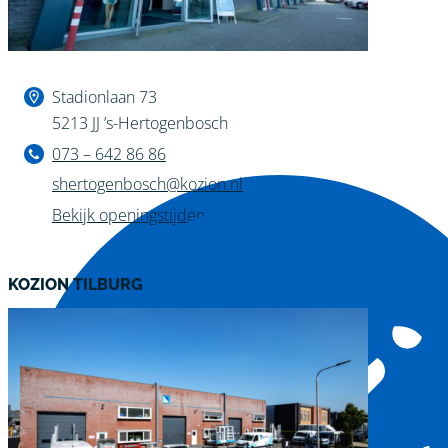
Binnen kijken?
Stadionlaan 73
5213 JJ ’s-Hertogenbosch
073 – 642 86 86
shertogenbosch@kozion.nl
Bekijk openingstijden
KOZION TILBURG