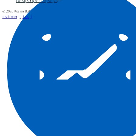
Bekijk openingstijden
© 2026 Kozion B.V.
disclaimer
links
vacatures
privacyverklaring