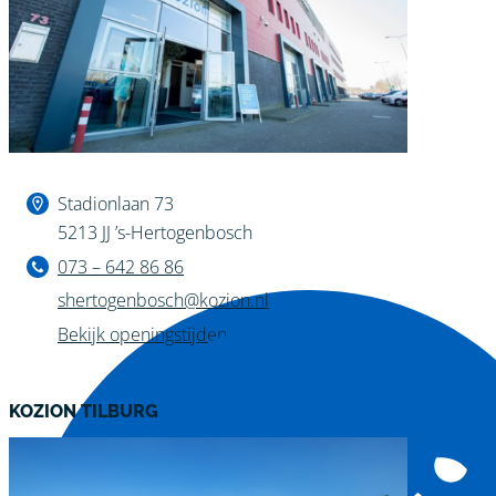
Binnen kijken?
Stadionlaan 73
5213 JJ ’s-Hertogenbosch
073 – 642 86 86
shertogenbosch@kozion.nl
Bekijk openingstijden
KOZION TILBURG