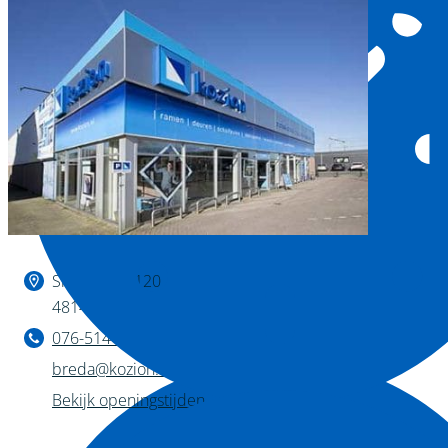
Binnen kijken?
Slingerweg 120
4814 AZ Breda
076-514 28 75
breda@kozion.nl
Bekijk openingstijden