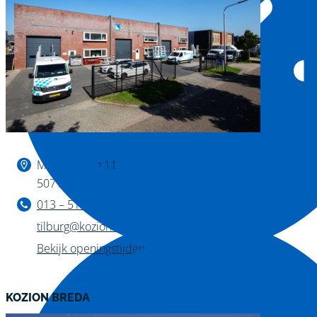
Binnen kijken?
Magazijnweg 11
5071 NW Udenhout
013 – 511 04 11
tilburg@kozion.nl
Bekijk openingstijden
KOZION BREDA