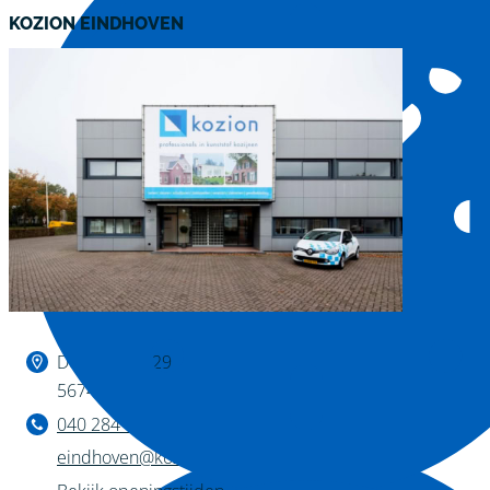
KOZION EINDHOVEN
Binnen kijken?
De Huufkes 29
5674 TL Nuenen
040 284 1222
eindhoven@kozion.nl