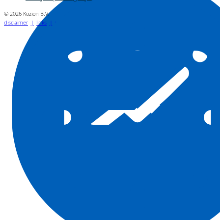
© 2026 Kozion B.V.
disclaimer
links
vacatures
privacyverklaring