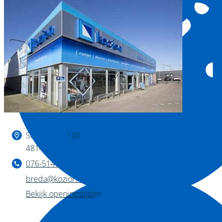
Binnen kijken?
Slingerweg 120
4814 AZ Breda
076-514 28 75
breda@kozion.nl
Bekijk openingstijden