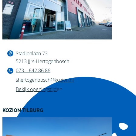
Binnen kijken?
Stadionlaan 73
5213 JJ ’s-Hertogenbosch
073 – 642 86 86
shertogenbosch@kozion.nl
Bekijk openingstijden
KOZION TILBURG