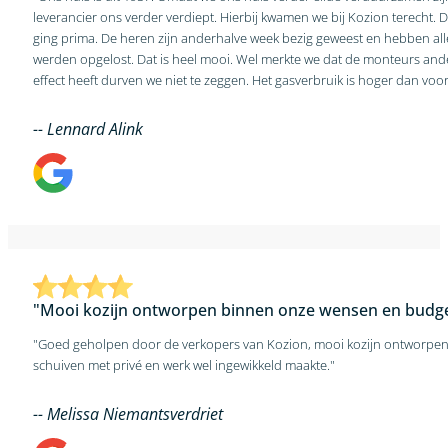
leverancier ons verder verdiept. Hierbij kwamen we bij Kozion terecht. D
ging prima. De heren zijn anderhalve week bezig geweest en hebben a
werden opgelost. Dat is heel mooi. Wel merkte we dat de monteurs andere opvattingen hebben over luchtroosters. Of we daar de juiste keuze hebben gemaakt betwijfelen we. Of de investering ook het gewenste
effect heeft durven we niet te zeggen. Het gasverbruik is hoger dan voor
-- Lennard Alink
"Mooi kozijn ontworpen binnen onze wensen en budge
"Goed geholpen door de verkopers van Kozion, mooi kozijn ontworpen 
schuiven met privé en werk wel ingewikkeld maakte."
-- Melissa Niemantsverdriet