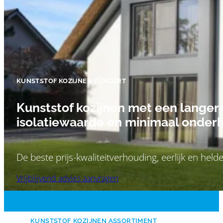
KUNSTSTOF KOZIJNEN ZUNDERT
Kunststof kozijnen met een langer
isolatiewaarde en minimaal onder
De beste prijs-kwaliteitverhouding, eerlijk en held
Vrijblijvend advies aanvragen
KUNSTSTOF KOZIJNEN ASSORTIMENT