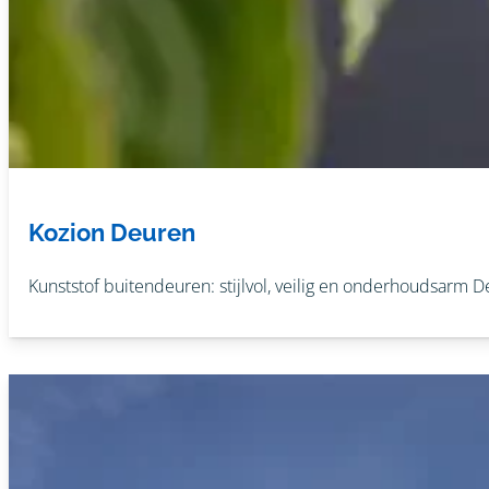
Kozion Deuren
Kunststof buitendeuren: stijlvol, veilig en onderhoudsarm De