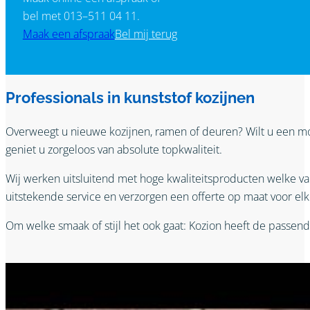
bel met 013–511 04 11.
Maak een afspraak
Bel mij terug
Professionals in kunststof kozijnen
Overweegt u nieuwe kozijnen, ramen of deuren? Wilt u een m
geniet u zorgeloos van absolute topkwaliteit.
Wij werken uitsluitend met hoge kwaliteitsproducten welke 
uitstekende service en verzorgen een offerte op maat voor el
Om welke smaak of stijl het ook gaat: Kozion heeft de passend