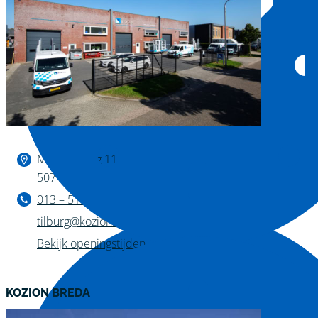
Binnen kijken?
Magazijnweg 11
5071 NW Udenhout
013 – 511 04 11
tilburg@kozion.nl
Bekijk openingstijden
KOZION BREDA