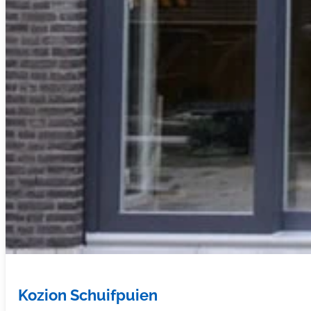
Kozion Schuifpuien