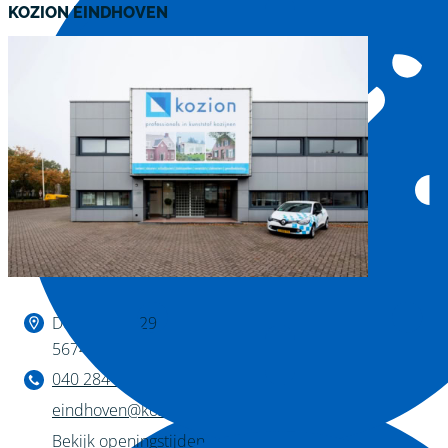
KOZION EINDHOVEN
Binnen kijken?
De Huufkes 29
5674 TL Nuenen
040 284 1222
eindhoven@kozion.nl
Bekijk openingstijden