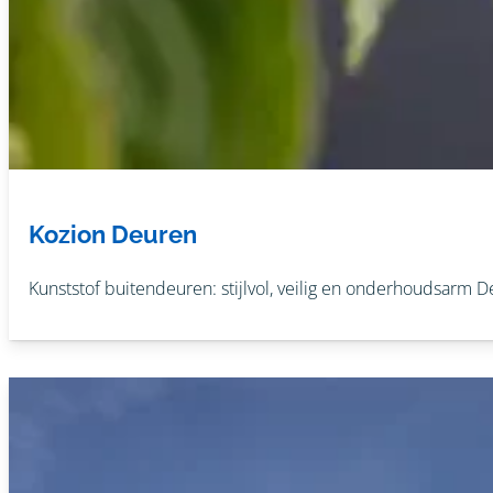
Kozion Deuren
Kunststof buitendeuren: stijlvol, veilig en onderhoudsarm De