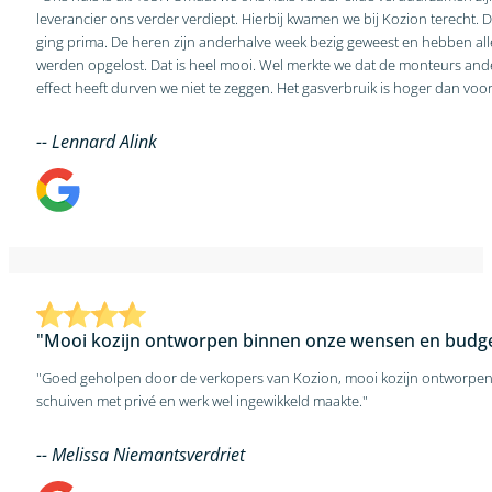
leverancier ons verder verdiept. Hierbij kwamen we bij Kozion terecht. D
ging prima. De heren zijn anderhalve week bezig geweest en hebben a
werden opgelost. Dat is heel mooi. Wel merkte we dat de monteurs andere opvattingen hebben over luchtroosters. Of we daar de juiste keuze hebben gemaakt betwijfelen we. Of de investering ook het gewenste
effect heeft durven we niet te zeggen. Het gasverbruik is hoger dan voor
-- Lennard Alink
"Mooi kozijn ontworpen binnen onze wensen en budge
"Goed geholpen door de verkopers van Kozion, mooi kozijn ontworpen 
schuiven met privé en werk wel ingewikkeld maakte."
-- Melissa Niemantsverdriet