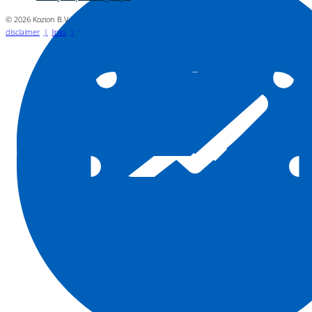
© 2026 Kozion B.V.
disclaimer
links
vacatures
privacyverklaring