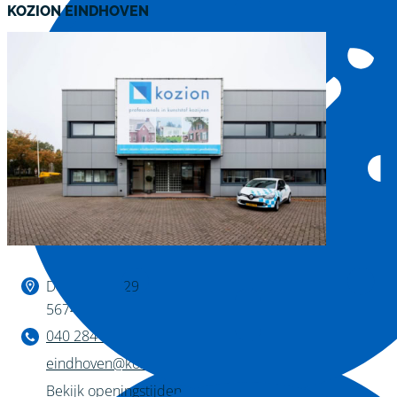
KOZION EINDHOVEN
Binnen kijken?
De Huufkes 29
5674 TL Nuenen
040 284 1222
eindhoven@kozion.nl
Bekijk openingstijden