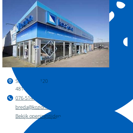
Binnen kijken?
Slingerweg 120
4814 AZ Breda
076-514 28 75
breda@kozion.nl
Bekijk openingstijden