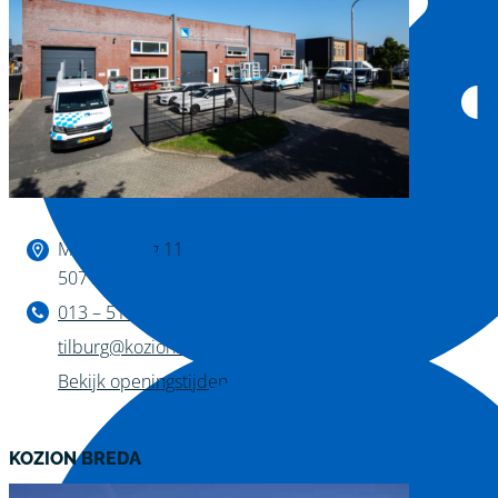
Binnen kijken?
Magazijnweg 11
5071 NW Udenhout
013 – 511 04 11
tilburg@kozion.nl
Bekijk openingstijden
KOZION BREDA