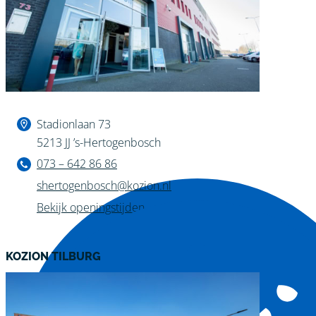
Binnen kijken?
Stadionlaan 73
5213 JJ ’s-Hertogenbosch
073 – 642 86 86
shertogenbosch@kozion.nl
Bekijk openingstijden
KOZION TILBURG