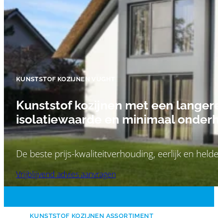
KUNSTSTOF KOZIJNEN VUGHT
Kunststof kozijnen met een langer
isolatiewaarde en minimaal onder
De beste prijs-kwaliteitverhouding, eerlijk en held
Vrijblijvend advies aanvragen
KUNSTSTOF KOZIJNEN ASSORTIMENT