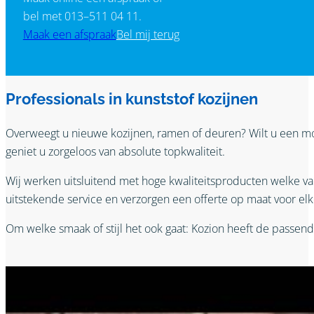
bel met 013–511 04 11.
Maak een afspraak
Bel mij terug
Professionals in kunststof kozijnen
Overweegt u nieuwe kozijnen, ramen of deuren? Wilt u een m
geniet u zorgeloos van absolute topkwaliteit.
Wij werken uitsluitend met hoge kwaliteitsproducten welke 
uitstekende service en verzorgen een offerte op maat voor el
Om welke smaak of stijl het ook gaat: Kozion heeft de passend