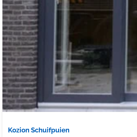
Kozion Schuifpuien