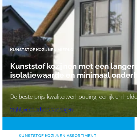
KUNSTSTOF KOZIJNEN MIERLO
Kunststof kozijnen met een langer
isolatiewaarde en minimaal onder
De beste prijs-kwaliteitverhouding, eerlijk en held
Vrijblijvend advies aanvragen
KUNSTSTOF KOZIJNEN ASSORTIMENT