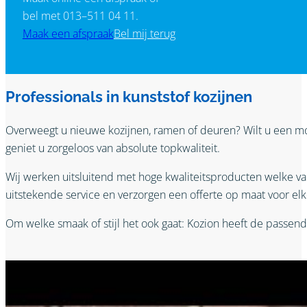
bel met 013–511 04 11.
Maak een afspraak
Bel mij terug
Professionals in kunststof kozijnen
Overweegt u nieuwe kozijnen, ramen of deuren? Wilt u een m
geniet u zorgeloos van absolute topkwaliteit.
Wij werken uitsluitend met hoge kwaliteitsproducten welke 
uitstekende service en verzorgen een offerte op maat voor el
Om welke smaak of stijl het ook gaat: Kozion heeft de passend