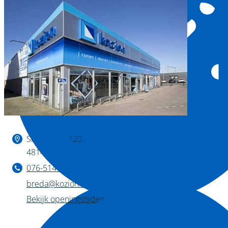
Binnen kijken?
Slingerweg 120
4814 AZ Breda
076-514 28 75
breda@kozion.nl
Bekijk openingstijden