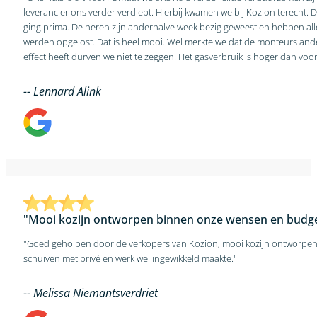
leverancier ons verder verdiept. Hierbij kwamen we bij Kozion terecht. D
ging prima. De heren zijn anderhalve week bezig geweest en hebben a
werden opgelost. Dat is heel mooi. Wel merkte we dat de monteurs andere opvattingen hebben over luchtroosters. Of we daar de juiste keuze hebben gemaakt betwijfelen we. Of de investering ook het gewenste
effect heeft durven we niet te zeggen. Het gasverbruik is hoger dan voor
-- Lennard Alink
"Mooi kozijn ontworpen binnen onze wensen en budge
"Goed geholpen door de verkopers van Kozion, mooi kozijn ontworpen 
schuiven met privé en werk wel ingewikkeld maakte."
-- Melissa Niemantsverdriet