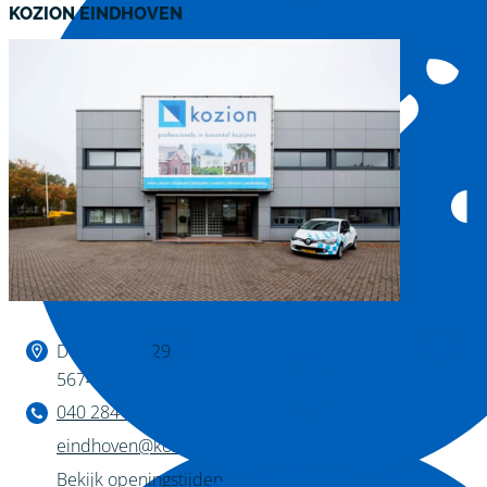
KOZION EINDHOVEN
Binnen kijken?
De Huufkes 29
5674 TL Nuenen
040 284 1222
eindhoven@kozion.nl
Bekijk openingstijden