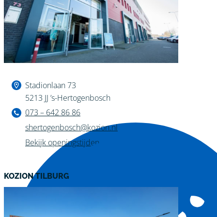
Binnen kijken?
Stadionlaan 73
5213 JJ ’s-Hertogenbosch
073 – 642 86 86
shertogenbosch@kozion.nl
Bekijk openingstijden
KOZION TILBURG