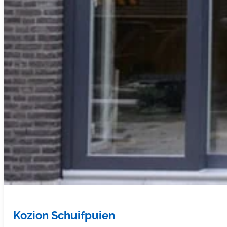
Kozion Schuifpuien