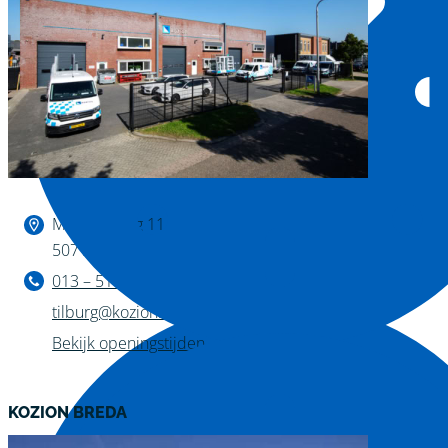
Binnen kijken?
Magazijnweg 11
5071 NW Udenhout
013 – 511 04 11
tilburg@kozion.nl
Bekijk openingstijden
KOZION BREDA