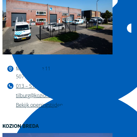
Binnen kijken?
Magazijnweg 11
5071 NW Udenhout
013 – 511 04 11
tilburg@kozion.nl
Bekijk openingstijden
KOZION BREDA