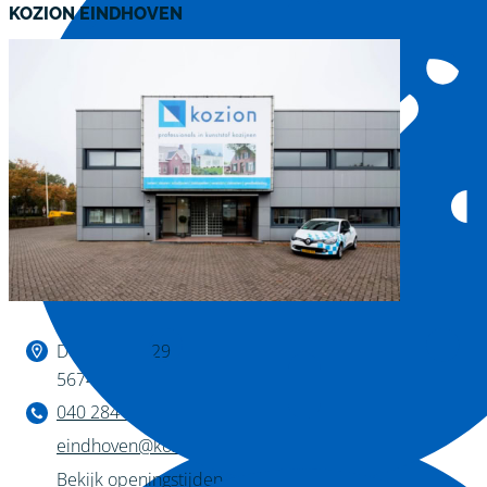
KOZION EINDHOVEN
Binnen kijken?
De Huufkes 29
5674 TL Nuenen
040 284 1222
eindhoven@kozion.nl
Bekijk openingstijden