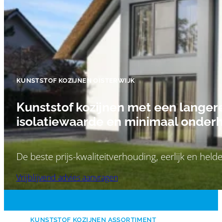
KUNSTSTOF KOZIJNEN OISTERWIJK
Kunststof kozijnen met een langer
isolatiewaarde en minimaal onder
De beste prijs-kwaliteitverhouding, eerlijk en held
Vrijblijvend advies aanvragen
KUNSTSTOF KOZIJNEN ASSORTIMENT