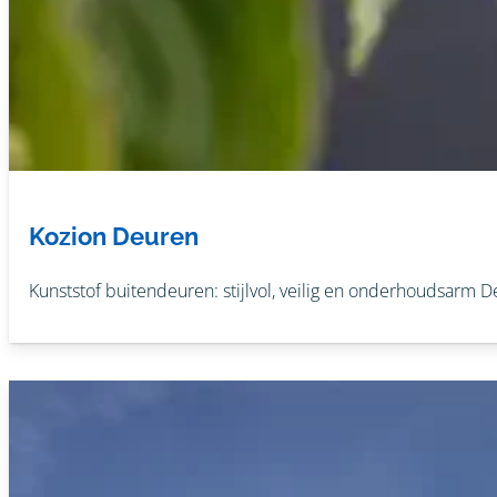
Kozion Deuren
Kunststof buitendeuren: stijlvol, veilig en onderhoudsarm De