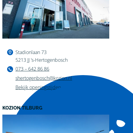
Binnen kijken?
Stadionlaan 73
5213 JJ ’s-Hertogenbosch
073 – 642 86 86
shertogenbosch@kozion.nl
Bekijk openingstijden
KOZION TILBURG