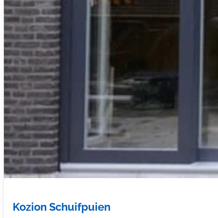
Kozion Schuifpuien