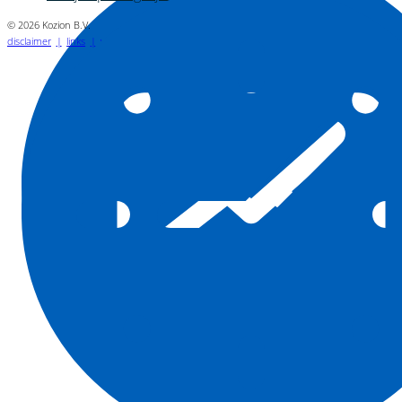
© 2026 Kozion B.V.
disclaimer
links
vacatures
privacyverklaring