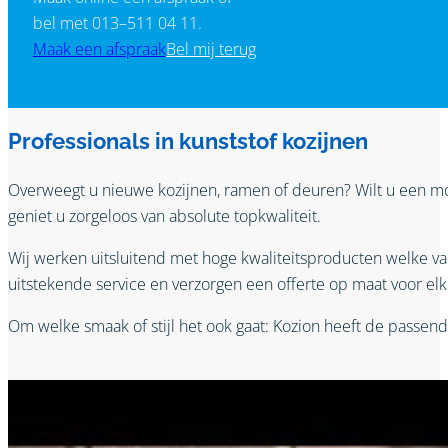
bel met 013–511 04 11.
Maak een afspraak
Bel mij terug
Professionals in kunststof kozijnen
Overweegt u nieuwe kozijnen, ramen of deuren? Wilt u een m
geniet u zorgeloos van absolute topkwaliteit.
Wij werken uitsluitend met hoge kwaliteitsproducten welke 
uitstekende service en verzorgen een offerte op maat voor el
Om welke smaak of stijl het ook gaat: Kozion heeft de passend