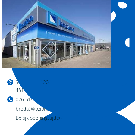
Binnen kijken?
Slingerweg 120
4814 AZ Breda
076-514 28 75
breda@kozion.nl
Bekijk openingstijden