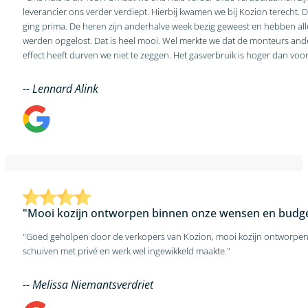
leverancier ons verder verdiept. Hierbij kwamen we bij Kozion terecht. D
ging prima. De heren zijn anderhalve week bezig geweest en hebben a
werden opgelost. Dat is heel mooi. Wel merkte we dat de monteurs andere opvattingen hebben over luchtroosters. Of we daar de juiste keuze hebben gemaakt betwijfelen we. Of de investering ook het gewenste
effect heeft durven we niet te zeggen. Het gasverbruik is hoger dan voor
-- Lennard Alink
"Mooi kozijn ontworpen binnen onze wensen en budge
"Goed geholpen door de verkopers van Kozion, mooi kozijn ontworpen 
schuiven met privé en werk wel ingewikkeld maakte."
-- Melissa Niemantsverdriet