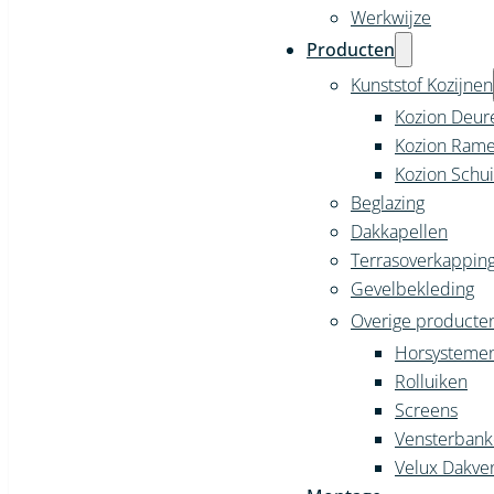
Werkwijze
Producten
Kunststof Kozijnen
Kozion Deur
Kozion Ram
Kozion Schu
Beglazing
Dakkapellen
Terrasoverkappin
Gevelbekleding
Overige producte
Horsysteme
Rolluiken
Screens
Vensterban
Velux Dakve