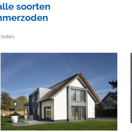
lle soorten
Ammerzoden
rzoden,