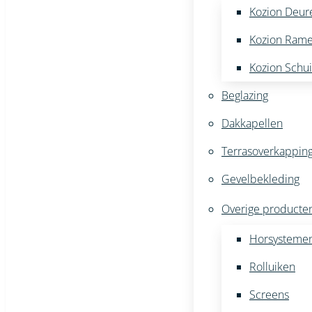
Kozion Deur
Kozion Ram
Kozion Schu
Beglazing
Dakkapellen
Terrasoverkappin
Gevelbekleding
Overige producte
Horsysteme
Rolluiken
Screens