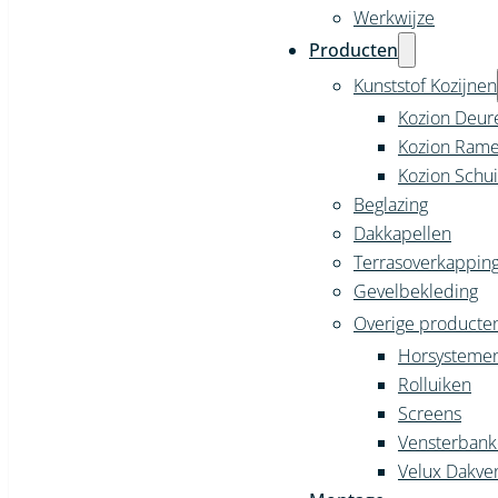
Werkwijze
Producten
Kunststof Kozijnen
Kozion Deur
Kozion Ram
Kozion Schu
Beglazing
Dakkapellen
Terrasoverkappin
Gevelbekleding
Overige producte
Horsysteme
Rolluiken
Screens
Vensterban
Velux Dakve