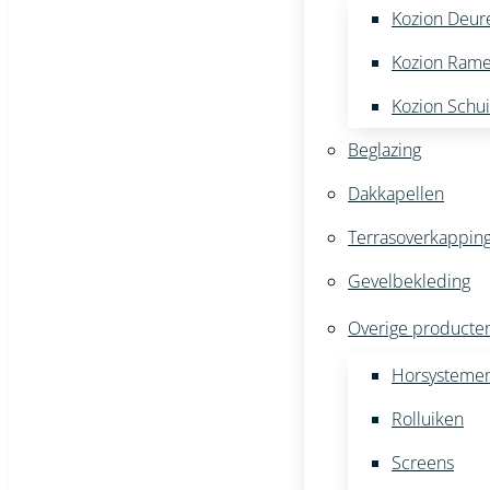
Kozion Deur
Kozion Ram
Kozion Schu
Beglazing
Dakkapellen
Terrasoverkappin
Gevelbekleding
Overige producte
Horsysteme
Rolluiken
Screens