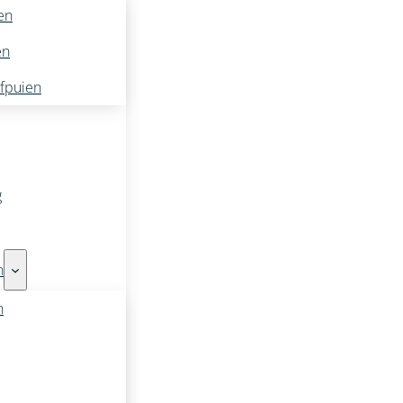
en
en
ifpuien
g
n
n