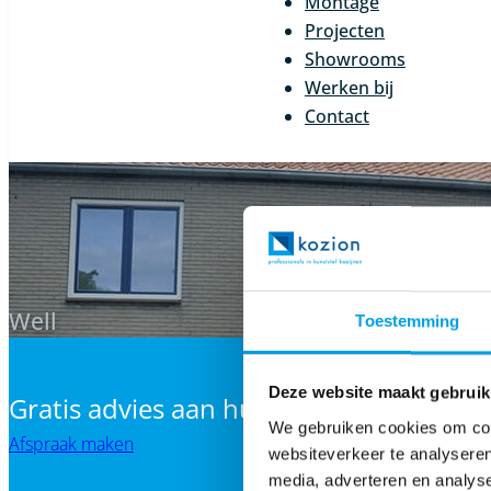
Montage
Projecten
Showrooms
Werken bij
Contact
Well
Toestemming
Deze website maakt gebruik
Gratis advies aan huis? Maak dan nu ee
We gebruiken cookies om cont
Afspraak maken
websiteverkeer te analyseren
media, adverteren en analys