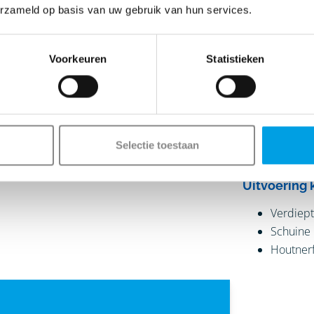
erzameld op basis van uw gebruik van hun services.
Plaats
Voorkeuren
Statistieken
Wat hebben
Vervange
Nieuwe 
Selectie toestaan
Nieuwe h
Uitvoering 
Verdiept
Schuine
Houtnerf