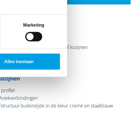
: Well
Marketing
 we gedaan:
n houten kozijnen voor kunststof kozijnen
voordeur
Alles toestaan
ef-schuifpui in de achtergevel
kozijnen
 profiel
 hoekverbindingen
structuur buitenzijde in de kleur cremé en staalblauw