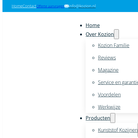
Home
Contact
info@kozion.nl
Offerte aanvragen
Home
Over Kozion
Kozion Familie
Reviews
Magazine
Service en garanti
Voordelen
Werkwijze
Producten
Kunststof Kozijnen