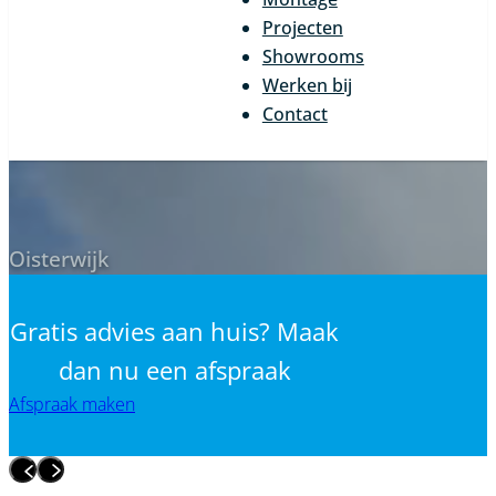
Projecten
Showrooms
Werken bij
Contact
Oisterwijk
Gratis advies aan huis? Maak
dan nu een afspraak
Afspraak maken