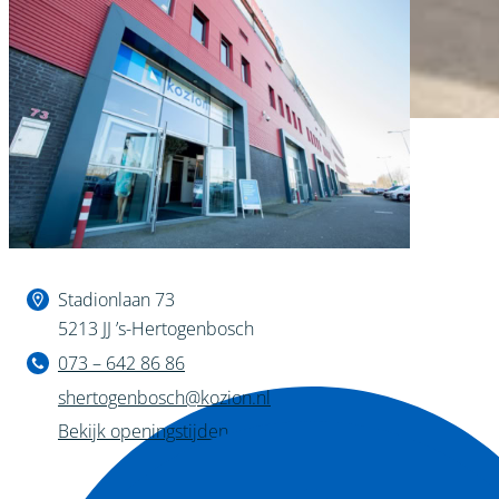
Binnen kijken?
Stadionlaan 73
5213 JJ ’s-Hertogenbosch
073 – 642 86 86
shertogenbosch@kozion.nl
Bekijk openingstijden