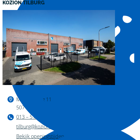
KOZION TILBURG
Binnen kijken?
Magazijnweg 11
5071 NW Udenhout
013 – 511 04 11
tilburg@kozion.nl
Bekijk openingstijden