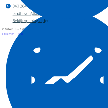
040 284 1222
eindhoven@kozion.nl
Bekijk openingstijden
© 2026 Kozion B.V.
disclaimer
links
vacatures
privacyverklaring