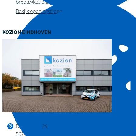
breda@kozion.nl
Bekijk openingstijden
KOZION EINDHOVEN
Binnen kijken?
De Huufkes 29
5674 TL Nuenen