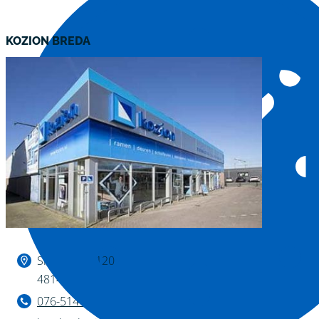
KOZION BREDA
Binnen kijken?
Slingerweg 120
4814 AZ Breda
076-514 28 75